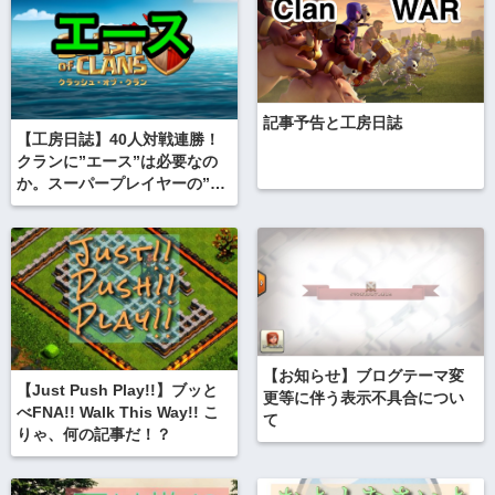
記事予告と工房日誌
【工房日誌】40人対戦連勝！
クランに”エース”は必要なの
か。スーパープレイヤーの”寿
命”考察。クランを回す原動
力。オフ会のあれこれ。
【お知らせ】ブログテーマ変
【Just Push Play!!】ブッと
更等に伴う表示不具合につい
べFNA!! Walk This Way!! こ
て
りゃ、何の記事だ！？