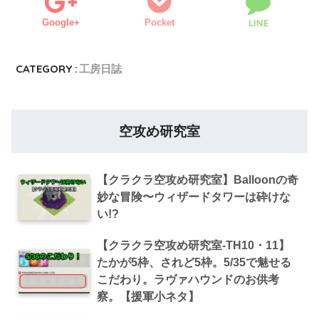
Google+
Pocket
LINE
CATEGORY :
工房日誌
空攻め研究室
【クラクラ空攻め研究室】Balloonの奇
妙な冒険〜ウィザードタワーは砕けな
い!?
【クラクラ空攻め研究室‐TH10・11】
たかが5枠、されど5枠。5/35で魅せる
こだわり。ラヴァハウンドのお供考
察。【援軍小ネタ】