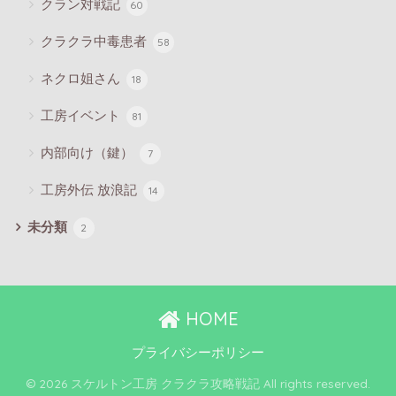
クラン対戦記
60
クラクラ中毒患者
58
ネクロ姐さん
18
工房イベント
81
内部向け（鍵）
7
工房外伝 放浪記
14
未分類
2
HOME
プライバシーポリシー
© 2026 スケルトン工房 クラクラ攻略戦記 All rights reserved.