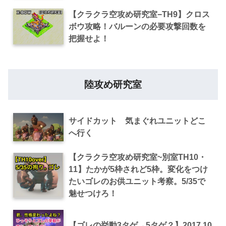
【クラクラ空攻め研究室−TH9】クロス
ボウ攻略！バルーンの必要攻撃回数を
把握せよ！
陸攻め研究室
サイドカット 気まぐれユニットどこ
へ行く
【クラクラ空攻め研究室~別室TH10・
11】たかが5枠されど5枠。変化をつけ
たいゴレのお供ユニット考察。5/35で
魅せつけろ！
【ゴレの挙動3タゲ→5タゲ？】2017.10