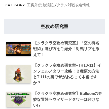
CATEGORY :
工房外伝 放浪記
クラン対戦攻略情報
空攻め研究室
【クラクラ空攻め研究室】「空の有名
戦術」選び方をご紹介！対戦リプを添
えて！
【クラクラ空攻め研究室−TH10•11】イ
ンフェルノタワー攻略！２種類の方法
とTH11の裏ワザがあるって本当です
か？
【クラクラ空攻め研究室】Balloonの奇
妙な冒険〜ウィザードタワーは砕けな
い!?