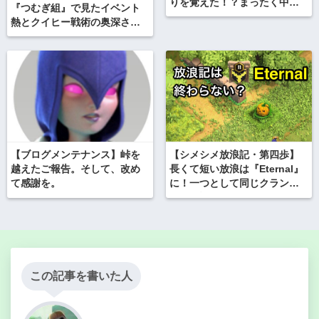
りを覚えた！？まったく中身
『つむぎ組』で見たイベント
のない話し！
熱とクイヒー戦術の奥深さ！
旅は無事故じゃいられない⁉︎
【シメシメ放浪記・第四歩】
【ブログメンテナンス】峠を
長くて短い放浪は『Eternal』
越えたご報告。そして、改め
に！一つとして同じクランは
て感謝を。
なく、誰もあなたの代わりに
はなれない！
この記事を書いた人