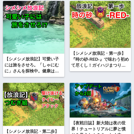
【シメシメ放浪記・第一歩】
【シメシメ放浪記】可愛い子
『時の砂-RED-』で味わう初め
には旅をさせろ。「しゃにむ
て尽くし！ガイハジまつりデ
に」さんを探検中。健康は大
ビュー！th9のトレンドはどう
事。
変わるのか！
【夜戦日誌】新大陸は夜の世
界！チュートリアルに夢と憤
【シメシメ放浪記・第二歩】