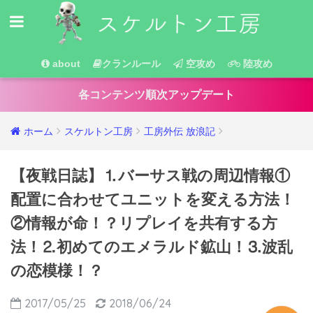
about
クランルール
空攻め
陸攻め
各コンテンツ順次アップデート
ホーム
スケルトン工房
工房外伝 放浪記
【夜戦日誌】⒈バーサス戦の周辺情報①
配置に合わせてユニットを変える方法！
②情報が命！？リプレイを共有する方
法！⒉初めてのエメラルド鉱山！⒊波乱
の恋模様！？
2017/05/25
2018/06/24