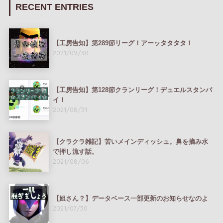
RECENT ENTRIES
【工房告知】第289節リーグ！アーッタタタタ！
2021/09/30
【工房告知】第128節クランリーグ！デュエルスタンバ
イ！
2021/08/31
【クラクラ雑記】苦いメインディッシュ。鼻を摘み水
で押し流す話。
2021/08/06
【姐さん？】データベース一部更新のお知らせなのよ
2021/07/30