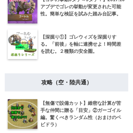
アプデでゴレの挙動が変更された可能
性。簡単な検証を試みた踏み台記事。
【深掘り①】ゴレウィズを深掘りす
る。「前後」を軸に連携せよ！時間差
を読む。２種類の安全圏。
攻略（空・陸共通）
【無傷で設備カット】緻密な計算が苦
手な仲間に贈る「目安」②ガーゴイル
編。驚くべきランダム性（おまけのベ
ビドラ）