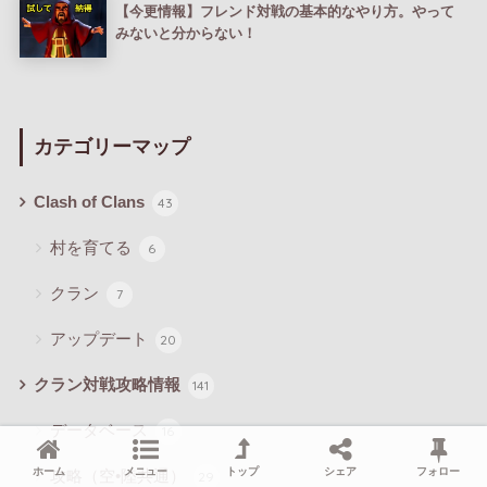
【今更情報】フレンド対戦の基本的なやり方。やって
みないと分からない！
カテゴリーマップ
Clash of Clans
43
村を育てる
6
クラン
7
アップデート
20
クラン対戦攻略情報
141
データベース
16
ホーム
メニュー
トップ
シェア
フォロー
攻略（空•陸共通）
29