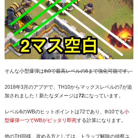
そんな小型爆弾は
th9で最高レベルの6まで強化可能です。
2018年3月のアプデで、TH10からマックスレベルの7が追
加されました！新たなダメージは
72
になっています。
レベル6のWBのヒットポイントは72であり、th10でも
小
型爆弾一つでWBがピッタリ即死
する計算になります。
他のTH同様、攻める方としては、トラップ解除の偵察ユ