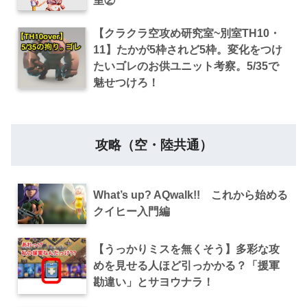
室②
【クラクラ空攻め研究室~別室TH10・
11】たかが5枠されど5枠。変化をつけ
たいゴレのお供ユニット考察。5/35で
魅せつけろ！
攻略（空・陸共通）
What’s up? AQwalk!! これから始める
クイヒー入門編
【うっかりミスを無くそう】多彩な攻
めを見せる人ほど引っかかる？「援軍
勘違い」とサヨウナラ！