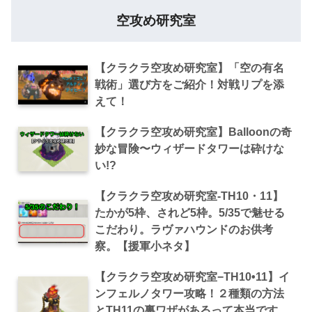
空攻め研究室
【クラクラ空攻め研究室】「空の有名
戦術」選び方をご紹介！対戦リプを添
えて！
【クラクラ空攻め研究室】Balloonの奇
妙な冒険〜ウィザードタワーは砕けな
い!?
【クラクラ空攻め研究室‐TH10・11】
たかが5枠、されど5枠。5/35で魅せる
こだわり。ラヴァハウンドのお供考
察。【援軍小ネタ】
【クラクラ空攻め研究室−TH10•11】イ
ンフェルノタワー攻略！２種類の方法
とTH11の裏ワザがあるって本当です