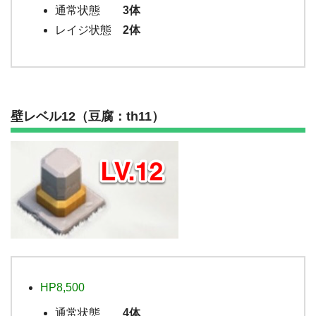
通常状態
3体
レイジ状態
2体
壁レベル12（豆腐：th11）
HP8,500
通常状態
4体