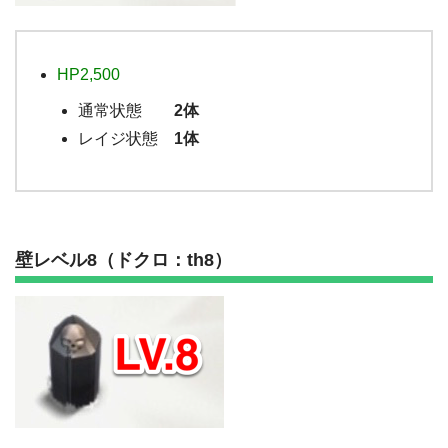
HP2,500
通常状態
2体
レイジ状態
1体
壁レベル8（ドクロ：th8）