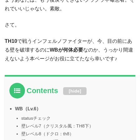
れでいいじゃない。素敵。
さて。
TH10
で戦うインフェルノファイターが、今、目の前にあ
る壁を破壊するのに
WBが何体必要
なのか、うっかり間違
えないよう本ページがお役に立てたなら幸いです♪
Contents
[
hide
]
WB（Lv.6）
statusチェック
壁レベル7（クリスタル風：TH8下）
壁レベル8（ドクロ：th8）