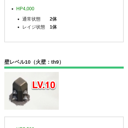
HP4,000
通常状態
2体
レイジ状態
1体
壁レベル10（火壁：th9）