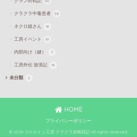
クラン対戦記
60
クラクラ中毒患者
58
ネクロ姐さん
18
工房イベント
81
内部向け（鍵）
7
工房外伝 放浪記
14
未分類
2
HOME
プライバシーポリシー
© 2026 スケルトン工房 クラクラ攻略戦記 All rights reserved.