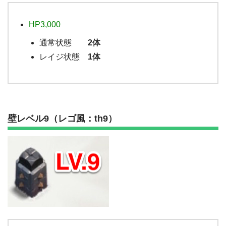
HP3,000
通常状態
2体
レイジ状態
1体
壁レベル9（レゴ風：th9）