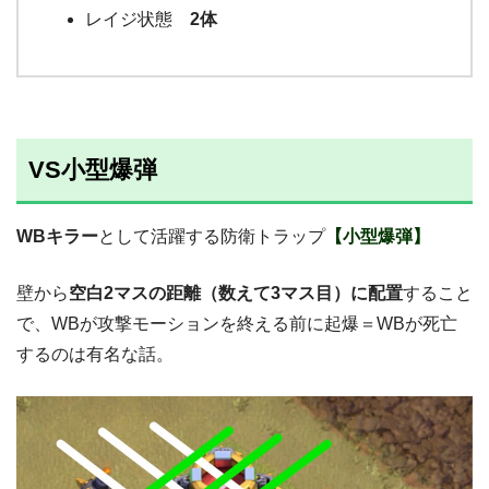
レイジ状態
2体
VS小型爆弾
WBキラー
として活躍する防衛トラップ
【小型爆弾】
壁から
空白2マスの距離（数えて3マス目）に配置
すること
で、WBが攻撃モーションを終える前に起爆＝WBが死亡
するのは有名な話。