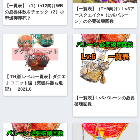
【一覧表】（1）th12向けWB
【一覧表】（TH9向け）Lv3ア
の必要体数をチェック（2）小
ースクエイク×（Lv6バルー
型爆弾即死？
ン）の必要破壊回数
【 TH別 レベル一覧表】ダクエ
リ ユニット編（突破兵器も追
記） 2021.8
【一覧表】Lv6バルーンの必要
破壊回数